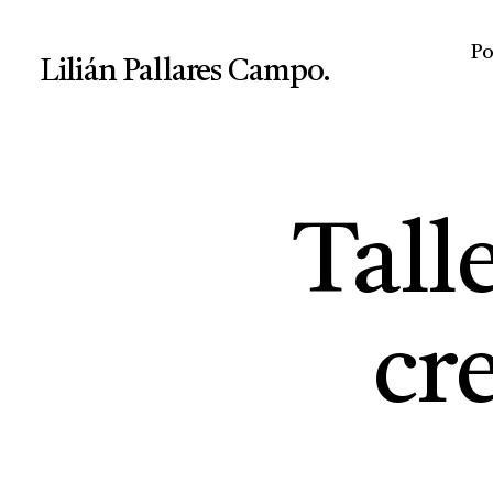
Po
Lilián Pallares Campo.
Tall
cr