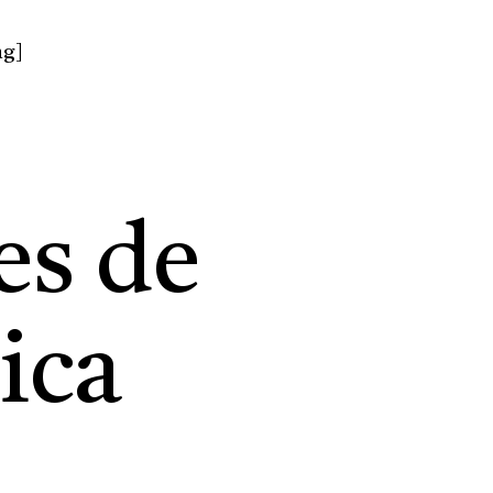
ng]
es de
ica