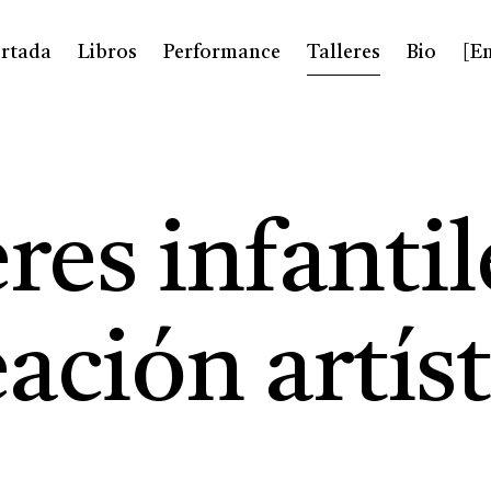
rtada
Libros
Performance
Talleres
Bio
[E
eres infantil
eación artíst