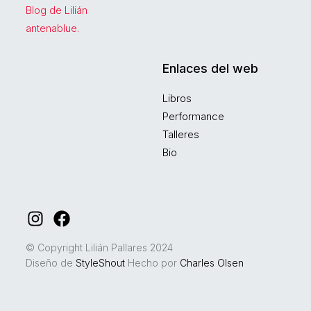
Blog de Lilián
antenablue.
Enlaces del web
Libros
Performance
Talleres
Bio
Instagram
Facebook
© Copyright Lilián Pallares 2024
Diseño de
StyleShout
Hecho por
Charles Olsen